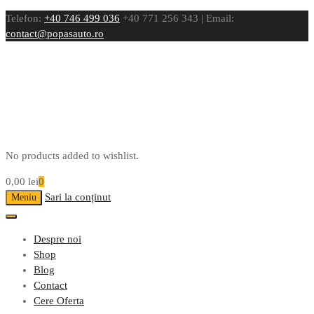
Telefon:
+40 746 499 036
+40 771 256 343 | Email:
contact@popasauto.ro
No products added to wishlist.
0,00
lei
0
Sari la conținut
Meniu
Despre noi
Shop
Blog
Contact
Cere Oferta