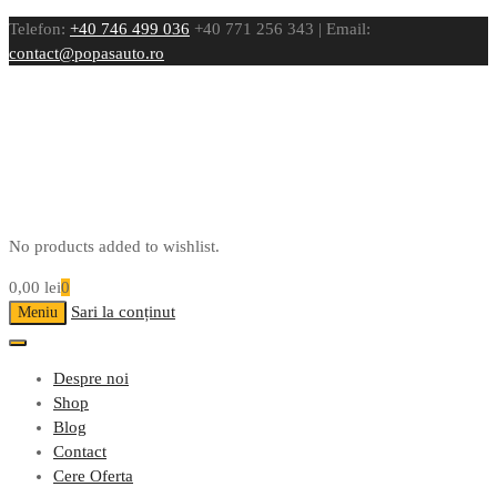
Telefon:
+40 746 499 036
+40 771 256 343 | Email:
contact@popasauto.ro
No products added to wishlist.
0,00
lei
0
Sari la conținut
Meniu
Despre noi
Shop
Blog
Contact
Cere Oferta