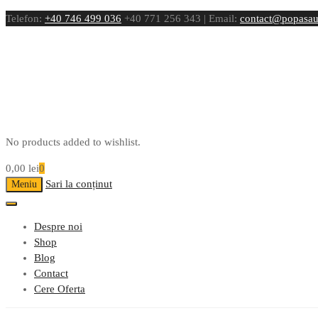
Telefon:
+40 746 499 036
+40 771 256 343 | Email:
contact@popasau
No products added to wishlist.
0,00
lei
0
Sari la conținut
Meniu
Despre noi
Shop
Blog
Contact
Cere Oferta