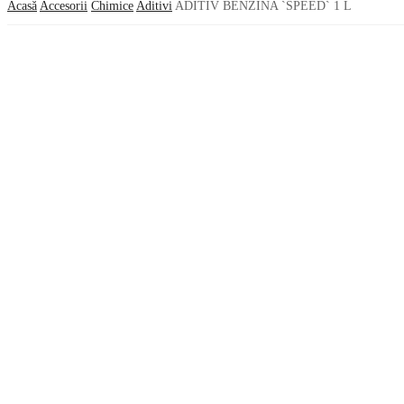
Acasă
Accesorii
Chimice
Aditivi
ADITIV BENZINA `SPEED` 1 L