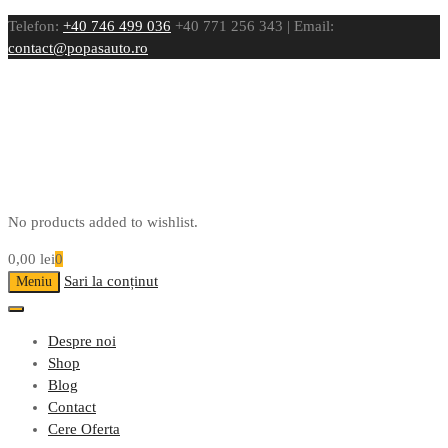
Telefon:
+40 746 499 036
+40 771 256 343 | Email:
contact@popasauto.ro
No products added to wishlist.
0,00
lei
0
Sari la conținut
Meniu
Despre noi
Shop
Blog
Contact
Cere Oferta