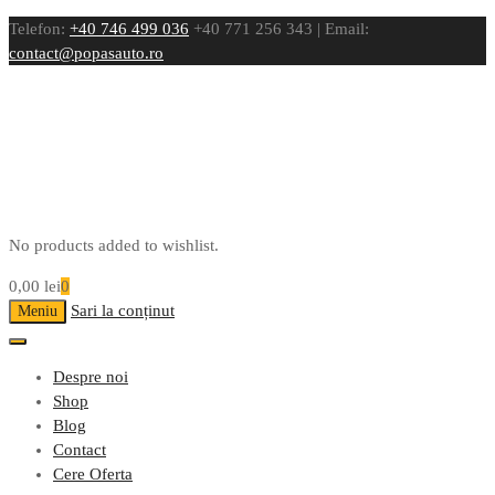
Telefon:
+40 746 499 036
+40 771 256 343 | Email:
contact@popasauto.ro
No products added to wishlist.
0,00
lei
0
Sari la conținut
Meniu
Despre noi
Shop
Blog
Contact
Cere Oferta