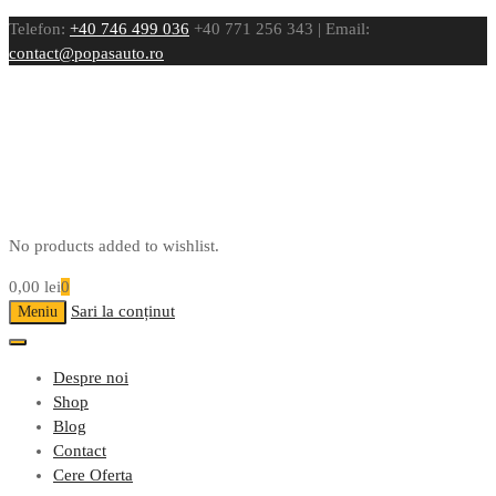
Telefon:
+40 746 499 036
+40 771 256 343 | Email:
contact@popasauto.ro
No products added to wishlist.
0,00
lei
0
Sari la conținut
Meniu
Despre noi
Shop
Blog
Contact
Cere Oferta