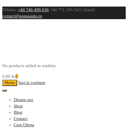
Telefon:
+40 746 499 036
+40 771 256 343 | Email:
contact@popasauto.ro
No products added to wishlist.
0,00
lei
0
Sari la conținut
Meniu
Despre noi
Shop
Blog
Contact
Cere Oferta