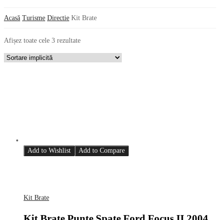
Acasă
Turisme
Directie
Kit Brate
Afișez toate cele 3 rezultate
Add to Wishlist
Add to Compare
Kit Brate
Kit Brate Punte Spate Ford Focus II 2004