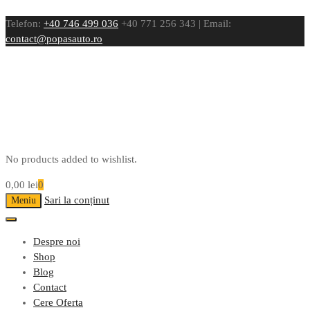
Telefon:
+40 746 499 036
+40 771 256 343 | Email:
contact@popasauto.ro
No products added to wishlist.
0,00
lei
0
Sari la conținut
Meniu
Despre noi
Shop
Blog
Contact
Cere Oferta