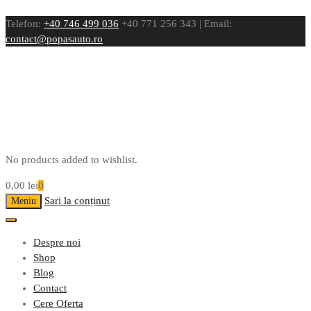
Telefon:
+40 746 499 036
+40 771 256 343 | Email:
contact@popasauto.ro
No products added to wishlist.
0,00
lei
0
Sari la conținut
Meniu
Despre noi
Shop
Blog
Contact
Cere Oferta