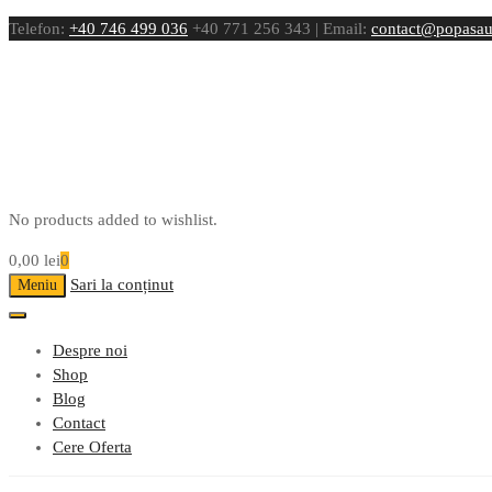
Telefon:
+40 746 499 036
+40 771 256 343 | Email:
contact@popasau
No products added to wishlist.
0,00
lei
0
Sari la conținut
Meniu
Despre noi
Shop
Blog
Contact
Cere Oferta