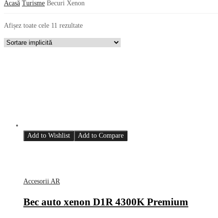
Acasă
Turisme
Becuri Xenon
Afișez toate cele 11 rezultate
Add to Wishlist
Add to Compare
Accesorii AR
Bec auto xenon D1R 4300K Premium