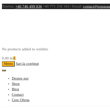
Telefon:
+40 746 499 036
+40 771 256 343 | Email:
contact@popasau
No products added to wishlist.
0,00
lei
0
Sari la conținut
Meniu
Despre noi
Shop
Blog
Contact
Cere Oferta