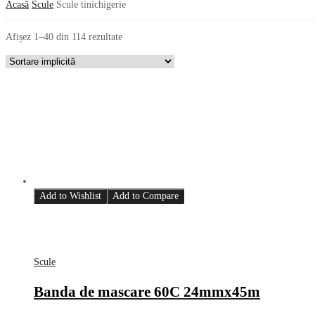
Acasă
Scule
Scule tinichigerie
Afișez 1–40 din 114 rezultate
Add to Wishlist
Add to Compare
Scule
Banda de mascare 60C 24mmx45m