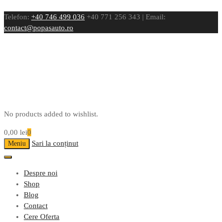
Telefon:
+40 746 499 036
+40 771 256 343 | Email:
contact@popasauto.ro
No products added to wishlist.
0,00
lei
0
Sari la conținut
Meniu
Despre noi
Shop
Blog
Contact
Cere Oferta