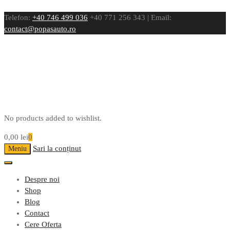
Telefon:
+40 746 499 036
+40 771 256 343 | Email:
contact@popasauto.ro
No products added to wishlist.
0,00
lei
0
Sari la conținut
Meniu
Despre noi
Shop
Blog
Contact
Cere Oferta