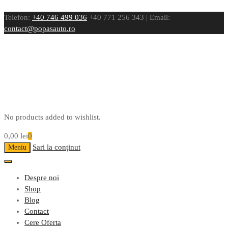
Telefon:
+40 746 499 036
+40 771 256 343 | Email:
contact@popasauto.ro
No products added to wishlist.
0,00
lei
0
Sari la conținut
Meniu
Despre noi
Shop
Blog
Contact
Cere Oferta