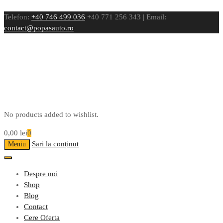
Telefon:
+40 746 499 036
+40 771 256 343 | Email:
contact@popasauto.ro
No products added to wishlist.
0,00
lei
0
Sari la conținut
Meniu
Despre noi
Shop
Blog
Contact
Cere Oferta