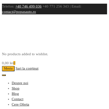
Telefon:
+40 746 499 036
+40 771 256 343 | Email:
contact@popasauto.ro
No products added to wishlist.
0,00
lei
0
Sari la conținut
Meniu
Despre noi
Shop
Blog
Contact
Cere Oferta