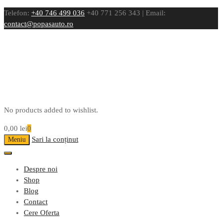
Telefon:
+40 746 499 036
+40 771 256 343 | Email:
contact@popasauto.ro
No products added to wishlist.
0,00
lei
0
Sari la conținut
Meniu
Despre noi
Shop
Blog
Contact
Cere Oferta