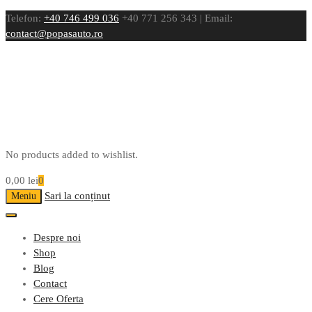
Telefon:
+40 746 499 036
+40 771 256 343 | Email:
contact@popasauto.ro
No products added to wishlist.
0,00
lei
0
Sari la conținut
Meniu
Despre noi
Shop
Blog
Contact
Cere Oferta