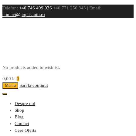
Telefon:
+40 746 499 036
+40 771 256 343 | Email:
contact@popasauto.ro
No products added to wishlist.
0,00
lei
0
Sari la conținut
Meniu
Despre noi
Shop
Blog
Contact
Cere Oferta