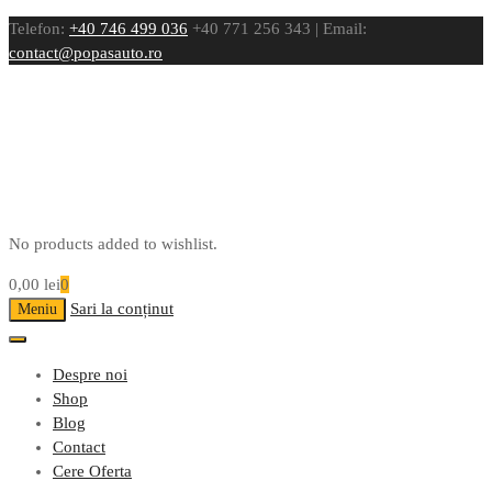
Telefon:
+40 746 499 036
+40 771 256 343 | Email:
contact@popasauto.ro
No products added to wishlist.
0,00
lei
0
Sari la conținut
Meniu
Despre noi
Shop
Blog
Contact
Cere Oferta