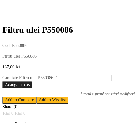
Filtru ulei P550086
Cod:
P550086
Filtru ulei P550086
167,00
lei
Cantitate Filtru ulei P550086
Adaugă în coș
*stocul si pretul pot suferi modificari.
Add to Compare
Add to Wishlist
Share (0)
Total: 0
Total: 0
Descriere
Descriere