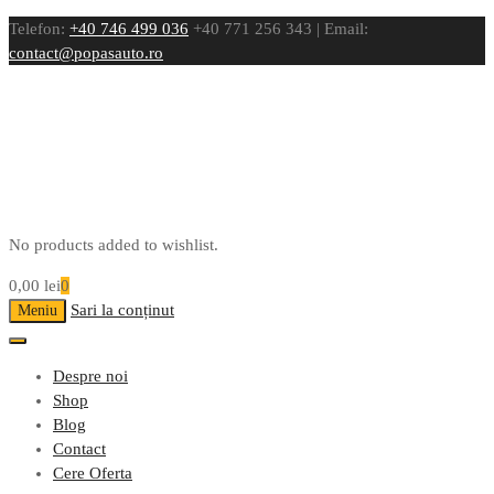
Telefon:
+40 746 499 036
+40 771 256 343 | Email:
contact@popasauto.ro
No products added to wishlist.
0,00
lei
0
Sari la conținut
Meniu
Despre noi
Shop
Blog
Contact
Cere Oferta