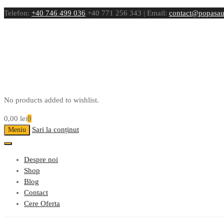
Telefon:
+40 746 499 036
+40 771 256 343 | Email:
contact@popasau
No products added to wishlist.
0,00
lei
0
Sari la conținut
Meniu
Despre noi
Shop
Blog
Contact
Cere Oferta