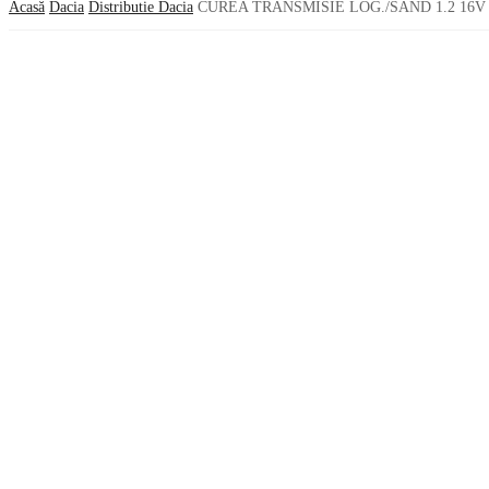
Acasă
Dacia
Distributie Dacia
CUREA TRANSMISIE LOG./SAND 1.2 16V 