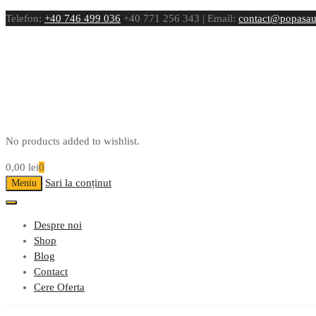
Telefon:
+40 746 499 036
+40 771 256 343 | Email:
contact@popasau
No products added to wishlist.
0,00
lei
0
Sari la conținut
Meniu
Despre noi
Shop
Blog
Contact
Cere Oferta