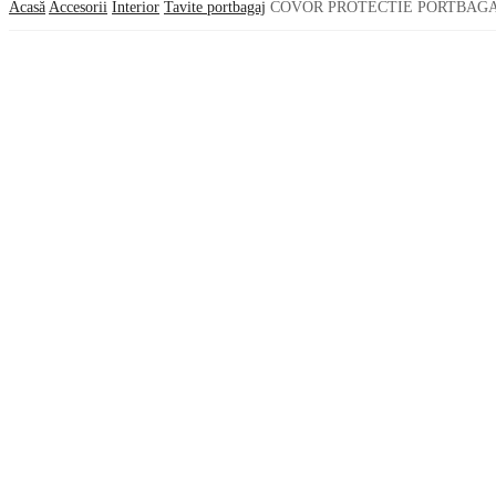
Acasă
Accesorii
Interior
Tavite portbagaj
COVOR PROTECTIE PORTBAGAJ F