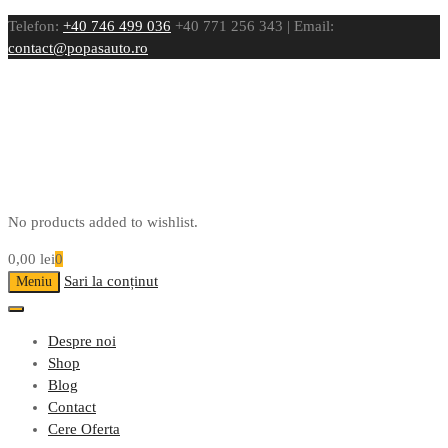
Telefon:
+40 746 499 036
+40 771 256 343 | Email:
contact@popasauto.ro
No products added to wishlist.
0,00
lei
0
Sari la conținut
Meniu
Despre noi
Shop
Blog
Contact
Cere Oferta