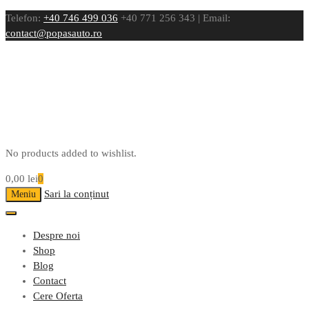
Telefon:
+40 746 499 036
+40 771 256 343 | Email:
contact@popasauto.ro
No products added to wishlist.
0,00
lei
0
Sari la conținut
Meniu
Despre noi
Shop
Blog
Contact
Cere Oferta