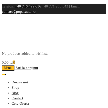
Telefon:
+40 746 499 036
+40 771 256 343 | Email:
contact@popasauto.ro
No products added to wishlist.
0,00
lei
0
Sari la conținut
Meniu
Despre noi
Shop
Blog
Contact
Cere Oferta