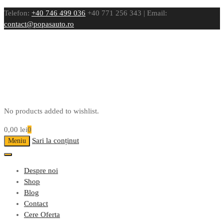
Telefon:
+40 746 499 036
+40 771 256 343 | Email:
contact@popasauto.ro
No products added to wishlist.
0,00
lei
0
Sari la conținut
Meniu
Despre noi
Shop
Blog
Contact
Cere Oferta