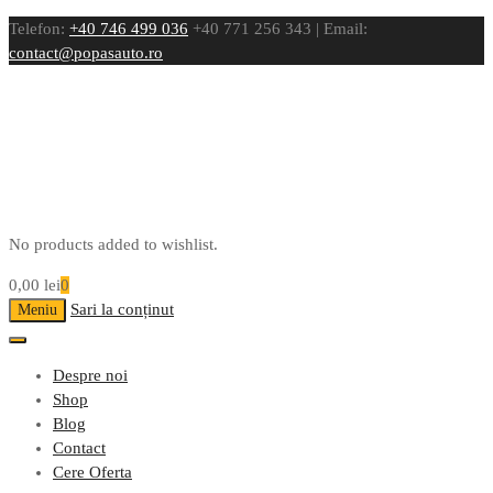
Telefon:
+40 746 499 036
+40 771 256 343 | Email:
contact@popasauto.ro
No products added to wishlist.
0,00
lei
0
Sari la conținut
Meniu
Despre noi
Shop
Blog
Contact
Cere Oferta