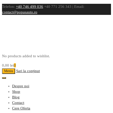
Telefon:
+40 746 499 036
+40 771 256 343 | Email:
contact@popasauto.ro
No products added to wishlist.
0,00
lei
0
Sari la conținut
Meniu
Despre noi
Shop
Blog
Contact
Cere Oferta