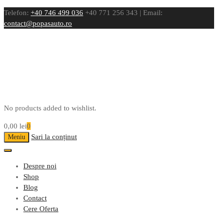
Telefon:
+40 746 499 036
+40 771 256 343 | Email:
contact@popasauto.ro
No products added to wishlist.
0,00
lei
0
Sari la conținut
Meniu
Despre noi
Shop
Blog
Contact
Cere Oferta