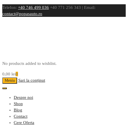
Telefon:
+40 746 499 036
+40 771 256 343 | Email:
contact@popasauto.ro
No products added to wishlist.
0,00
lei
0
Sari la conținut
Meniu
Despre noi
Shop
Blog
Contact
Cere Oferta