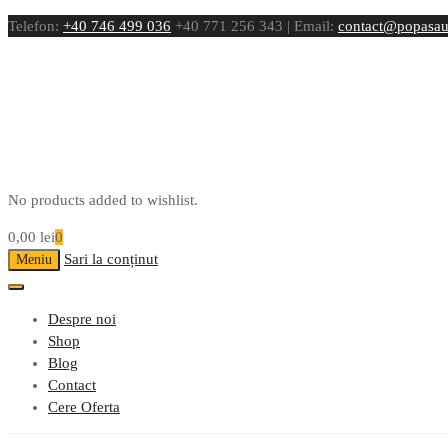
Telefon:
+40 746 499 036
+40 771 256 343 | Email:
contact@popasau
No products added to wishlist.
0,00
lei
0
Sari la conținut
Meniu
Despre noi
Shop
Blog
Contact
Cere Oferta