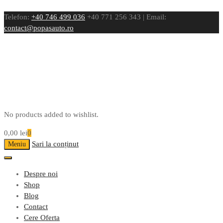
Telefon:
+40 746 499 036
+40 771 256 343 | Email:
contact@popasauto.ro
No products added to wishlist.
0,00
lei
0
Sari la conținut
Meniu
Despre noi
Shop
Blog
Contact
Cere Oferta