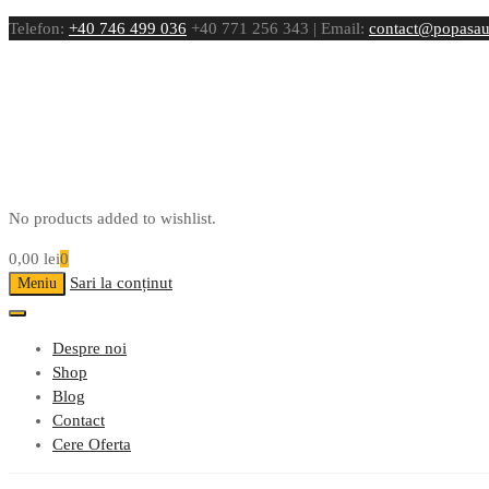
Telefon:
+40 746 499 036
+40 771 256 343 | Email:
contact@popasau
No products added to wishlist.
0,00
lei
0
Sari la conținut
Meniu
Despre noi
Shop
Blog
Contact
Cere Oferta