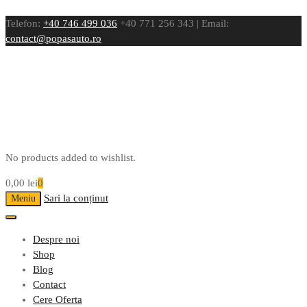
Telefon:
+40 746 499 036
+40 771 256 343 | Email:
contact@popasauto.ro
No products added to wishlist.
0,00
lei
0
Sari la conținut
Meniu
Despre noi
Shop
Blog
Contact
Cere Oferta