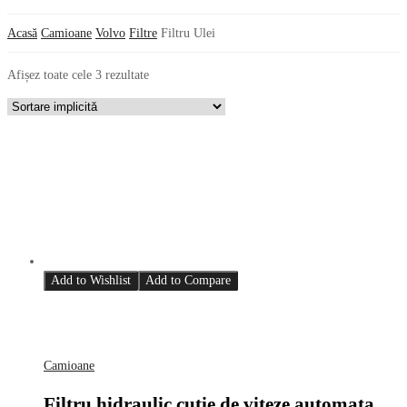
Acasă
Camioane
Volvo
Filtre
Filtru Ulei
Afișez toate cele 3 rezultate
Add to Wishlist
Add to Compare
Camioane
Filtru hidraulic cutie de viteze automata