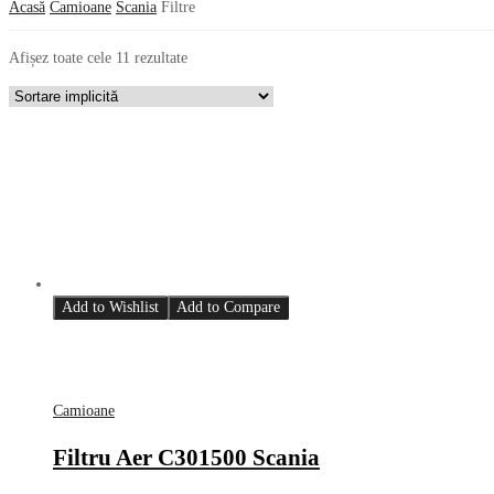
Acasă
Camioane
Scania
Filtre
Afișez toate cele 11 rezultate
Add to Wishlist
Add to Compare
Camioane
Filtru Aer C301500 Scania