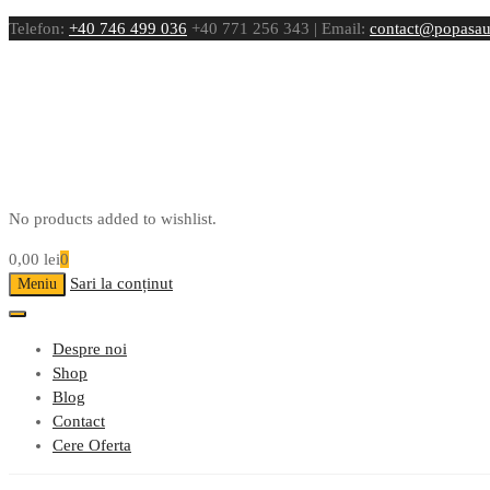
Telefon:
+40 746 499 036
+40 771 256 343 | Email:
contact@popasau
No products added to wishlist.
0,00
lei
0
Sari la conținut
Meniu
Despre noi
Shop
Blog
Contact
Cere Oferta