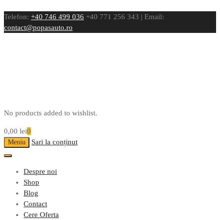
Telefon:
+40 746 499 036
+40 771 256 343 | Email:
contact@popasauto.ro
No products added to wishlist.
0,00
lei
0
Sari la conținut
Meniu
Despre noi
Shop
Blog
Contact
Cere Oferta