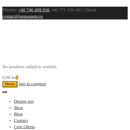
Telefon:
+40 746 499 036
+40 771 256 343 | Email:
contact@popasauto.ro
No products added to wishlist.
0,00
lei
0
Sari la conținut
Meniu
Despre noi
Shop
Blog
Contact
Cere Oferta