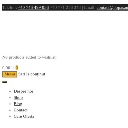
Telefon:
+40 746 499 036
+40 771 256 343 | Email:
contact@popasau
No products added to wishlist.
0,00
lei
0
Sari la conținut
Meniu
Despre noi
Shop
Blog
Contact
Cere Oferta