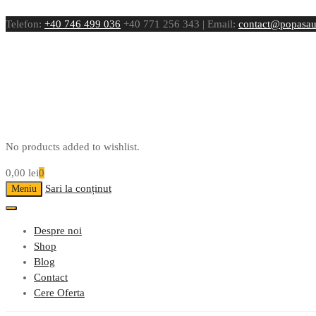
Telefon:
+40 746 499 036
+40 771 256 343 | Email:
contact@popasau
No products added to wishlist.
0,00
lei
0
Sari la conținut
Meniu
Despre noi
Shop
Blog
Contact
Cere Oferta