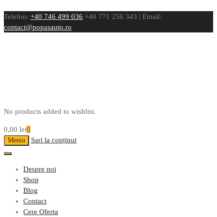
Telefon:
+40 746 499 036
+40 771 256 343 | Email:
contact@popasauto.ro
No products added to wishlist.
0,00
lei
0
Sari la conținut
Meniu
Despre noi
Shop
Blog
Contact
Cere Oferta